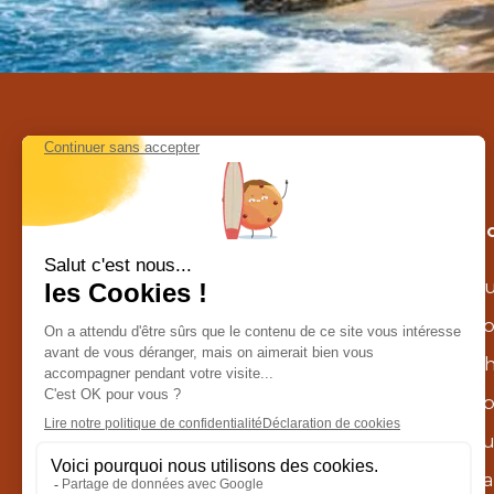
Contactez-nous au Costa Rica
Nos c
Calle la caraña – Piedades de Santa
Au
Ana
agence@costarica-decouverte.com
To
Tél :
+506 8302 1629
Ch
WhatsApp :
+506 8302 1629
Sp
Demander un devis
Lu
Fa