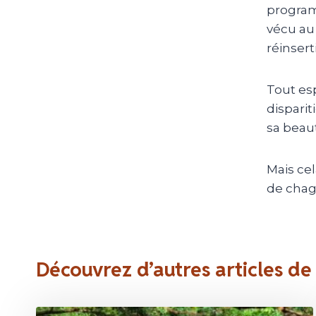
programm
vécu au 
réinsert
Tout esp
disparit
sa beau
Mais ce
de chagr
Découvrez d’autres articles de