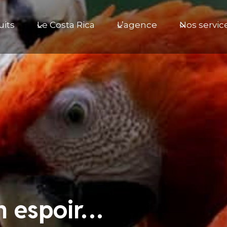
uits
Le Costa Rica
L’agence
Nos servic
un espoir…