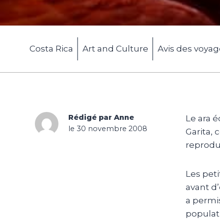
Costa Rica
Art and Culture
Avis des voya
Rédigé par Anne
Le ara é
le 30 novembre 2008
Garita, 
reprodui
Les peti
avant d’
a permis
populat