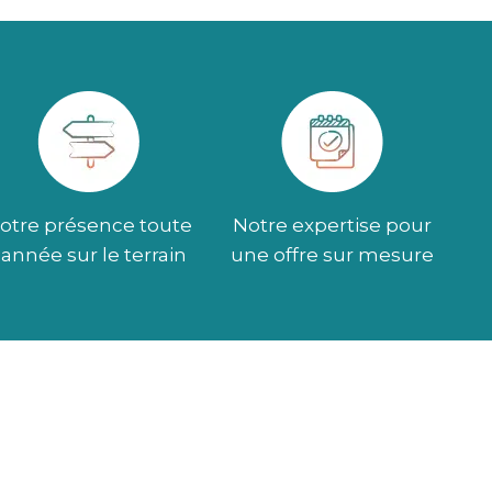
otre présence toute
Notre expertise pour
l’année sur le terrain
une offre sur mesure