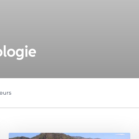
ologie
geurs