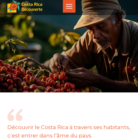
Aller
au
contenu
Découvrir le Costa Rica à travers ses habitants,
c’est entrer dans l’âme du pays.