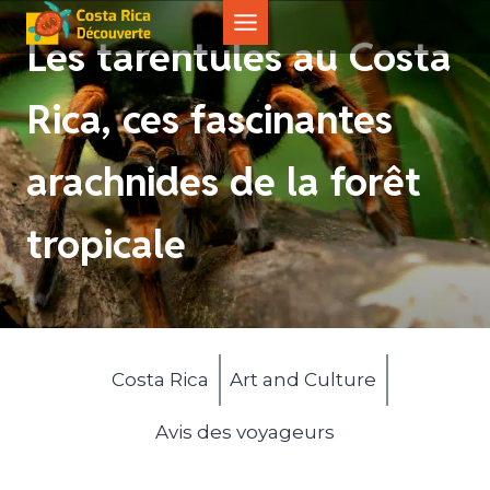
Aller
au
Les tarentules au Costa
contenu
Rica, ces fascinantes
arachnides de la forêt
tropicale
Costa Rica
Art and Culture
Avis des voyageurs