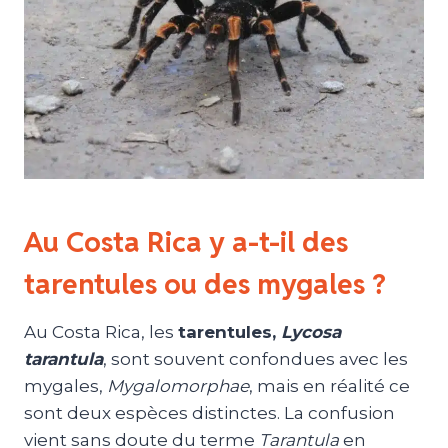
Au Costa Rica y a-t-il des
tarentules ou des mygales ?
Au Costa Rica, les
tarentules,
Lycosa
tarantula
, sont souvent confondues avec les
mygales,
Mygalomorphae
, mais en réalité ce
sont deux espèces distinctes. La confusion
vient sans doute du terme
Tarantula
en