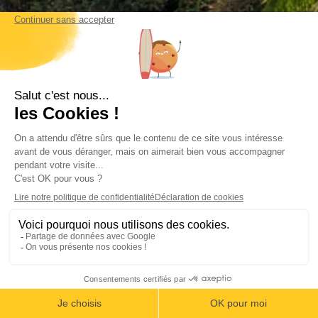
Contactez-nous au Costa Rica
Calle la caraña – Piedades de Santa Ana
agence@costarica-decouverte.com
Tél :
+506 8302 1629
WhatsApp :
+506 8302 1629