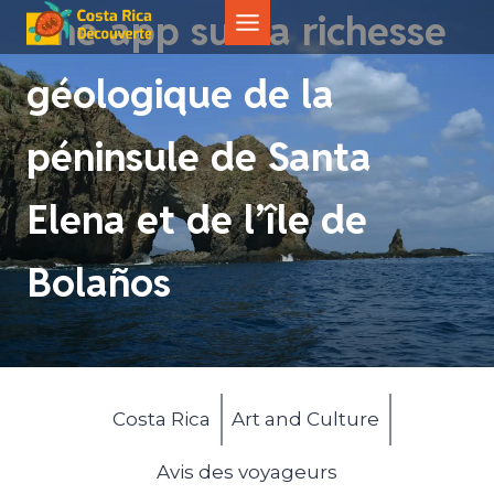
Aller
Une app sur la richesse
au
contenu
géologique de la
péninsule de Santa
Elena et de l’île de
Bolaños
Costa Rica
Art and Culture
Avis des voyageurs