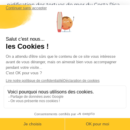
nidification des tortues de mer du Costa Rica.
Les activités tournent essentiellement autour
de la mer : observation des tortues, surf,
baignade, pêche…
Playa Hermosa
À proximité de Santa Teresa et de Mal Pais, en
longeant la côte, vous aboutirez à Playa
Hermosa. Si vous séjournez dans la région,
c’est à notre avis une plage incontournable.
Elle porte bien son nom de « jolie plage ».
Idéale pour les surfeurs débutants et les
baigneurs en tout genre selon la marée. Elle
s’étend sur plusieurs kilomètres et il est facile