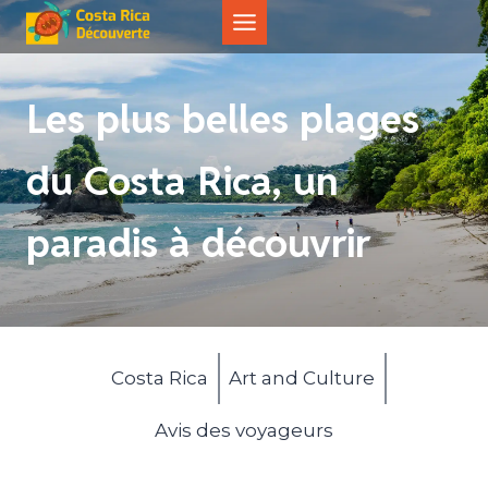
Aller
au
contenu
Les plus belles plages
du Costa Rica, un
paradis à découvrir
Costa Rica
Art and Culture
Avis des voyageurs