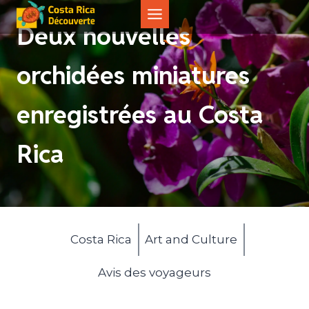
Aller
au
Deux nouvelles
contenu
orchidées miniatures
enregistrées au Costa
Rica
Costa Rica
Art and Culture
Avis des voyageurs