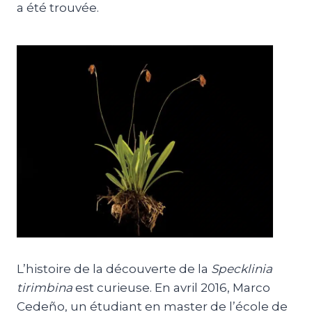
a été trouvée.
L’histoire de la découverte de la
Specklinia
tirimbina
est curieuse. En avril 2016, Marco
Cedeño, un étudiant en master de l’école de