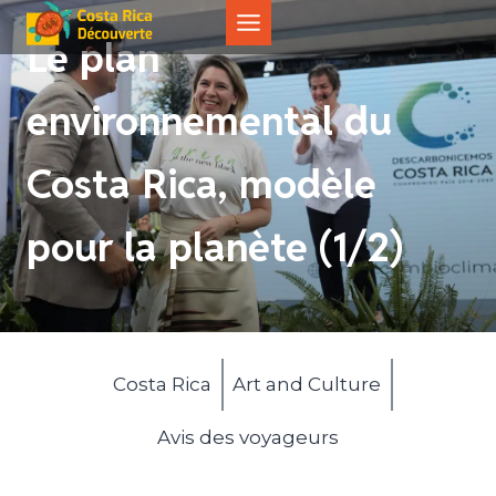
Aller
au
Le plan
contenu
environnemental du
Costa Rica, modèle
pour la planète (1/2)
Costa Rica
Art and Culture
Avis des voyageurs