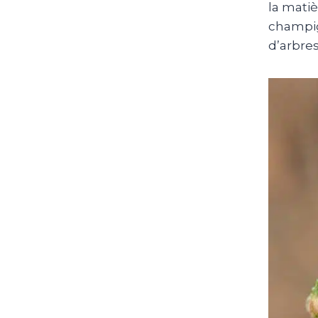
la matiè
champign
d’arbres