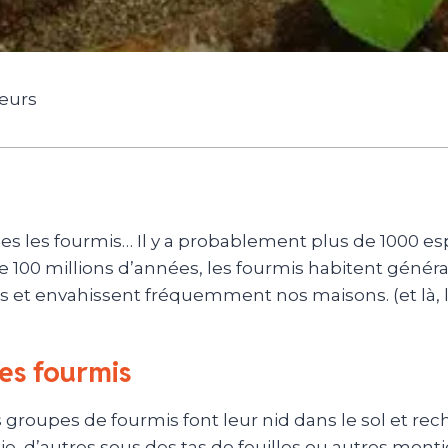
geurs
es les fourmis…
Il y a probablement plus de 1000 es
de 100 millions d’années, les fourmis habitent gén
 et envahissent fréquemment nos maisons.
(et là,
es fourmis
 groupes de fourmis font leur nid dans le sol et re
ie, d’autres sous des tas de feuilles ou autres mont