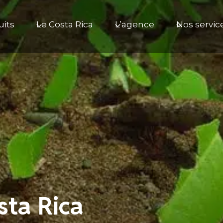
uits
Le Costa Rica
L’agence
Nos servic
sta Rica