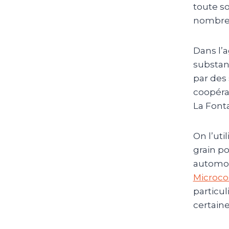
toute so
nombreu
Dans l’a
substan
par des 
coopéra
La Font
On l’uti
grain po
automobi
Microc
particul
certaine