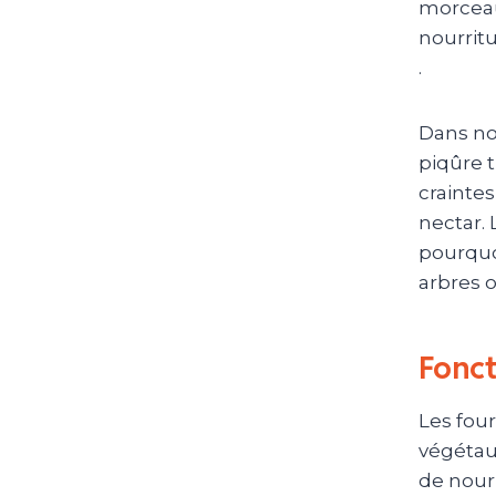
morceau
nourritu
.
Dans not
piqûre
craintes
nectar.
L
pourquo
arbres 
Fonct
Les four
végétau
de nourr