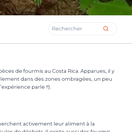
pèces de fourmis au Costa Rica.
Apparues, il y
éralement dans des zones ombragées, un peu
 l’expérience parle !!).
cherchent activement leur aliment à la
icules de déchets.
Il existe aussi des fourmis