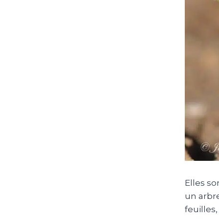
Elles so
un arbre
feuille