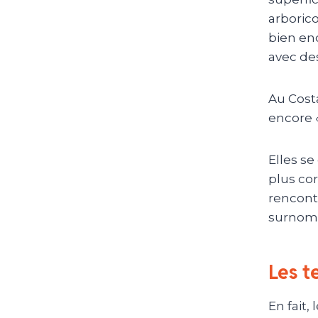
arborico
bien enc
avec des
Au Cost
encore «
Elles se
plus cor
rencont
surnom 
Les t
En fait,