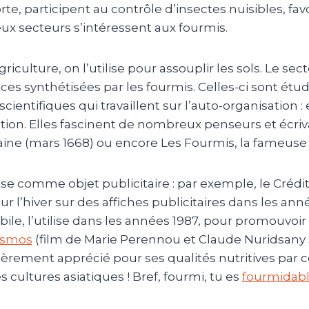
rte, participent au contrôle d’insectes nuisibles, fa
x secteurs s’intéressent aux fourmis.
griculture, on l’utilise pour assouplir les sols.
Le sect
ces synthétisées par les fourmis.
Celles-ci sont étud
scientifiques qui travaillent sur l’auto-organisation :
e
tion.
Elles fascinent de nombreux penseurs et écriva
aine
(mars 1668)
ou encore
Les
Fourmis, la fameuse
lise comme objet publicitaire :
par exemple, le Crédit 
ur l’hiver sur des affiches publicitaires dans les ann
le, l’utilise dans les années 1987, pour promouvoir 
osmos
(film de Marie Perennou et Claude Nuridsany so
ièrement apprécié pour ses qualités nutritives par c
s cultures asiatiques ! Bref, fourmi, tu es
fourmidab