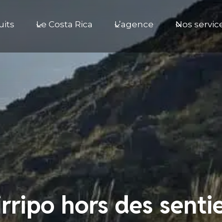
uits
Le Costa Rica
L’agence
Nos servic
irripo hors des senti