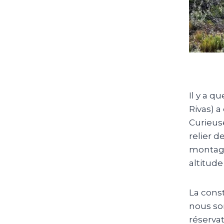
Il y a 
Rivas)
a 
Curieuse
relier 
monta
altitude
La cons
nous so
réservat