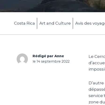
Costa Rica
Art and Culture
Avis des voya
Rédigé par Anne
Le Cerro
le 14 septembre 2022
d’accuei
impossib
D’autre
dépassés
service 
zone du 