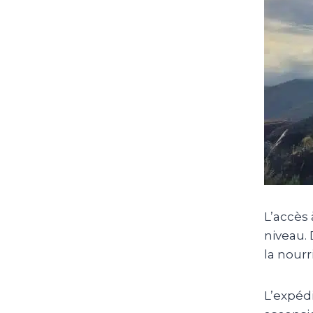
L’accès
niveau.
D
la nourr
L’expéd