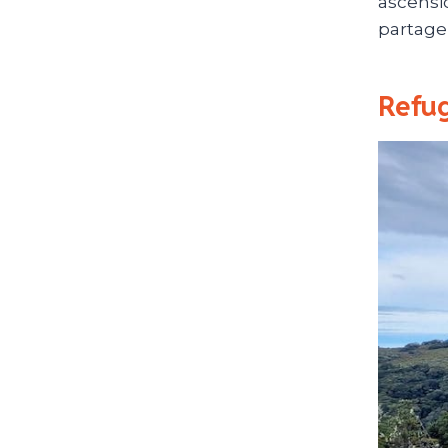
ascensio
partage
Refug