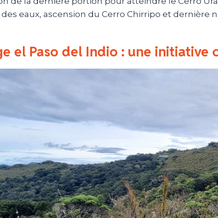
n de la dernière portion pour atteindre le
Cerro
Ur
 des eaux, ascension du
Cerro
Chirripo
et dernière n
e el Paso del Indio : une initiativ