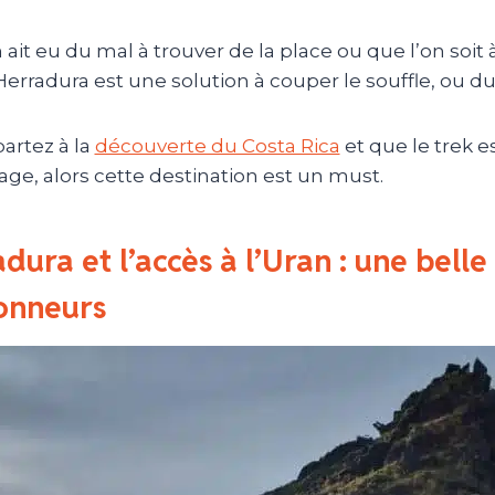
 ait eu du mal à trouver de la place ou que l’on soit
Herradura est une solution à couper le souffle, ou du
partez à la
découverte du Costa Rica
et que le trek e
ge, alors cette destination est un must.
dura et l’accès à l’Uran : une belle
onneurs