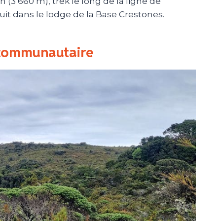
an
(3 660 m)
, trek le long de la ligne de
uit dans le lodge de la Base
Crestones
.
e communautaire