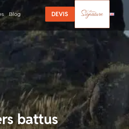
DEVIS
es
Blog
ers battus