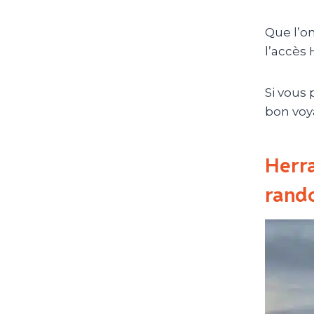
Que l’on
l’accès 
Si vous 
bon voya
Herra
rand