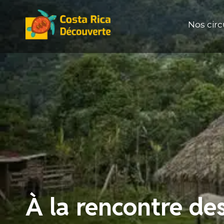
Aller
au
Nos circ
contenu
À la rencontre de