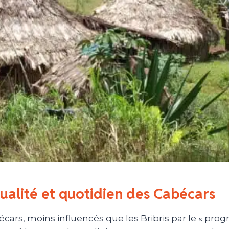
tualité et quotidien des Cabécars
cars, moins influencés que les Bribris par le « progr