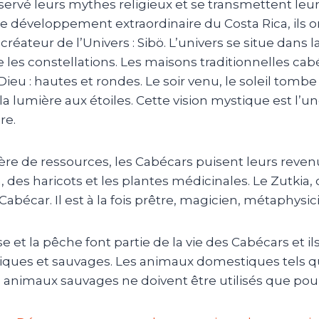
ervé leurs mythes religieux et se transmettent leur
e développement extraordinaire du Costa Rica, ils 
créateur de l’Univers : Sibö. L’univers se situe dans l
 les constellations. Les maisons traditionnelles cab
Dieu : hautes et rondes. Le soir venu, le soleil tombe 
a lumière aux étoiles. Cette vision mystique est l’
re.
ère de ressources, les Cabécars puisent leurs reven
, des haricots et les plantes médicinales. Le Zutkia
Cabécar. Il est à la fois prêtre, magicien, métaphysic
e et la pêche font partie de la vie des Cabécars et
il
ques et sauvages.
Les animaux domestiques tels qu
s animaux sauvages ne doivent être utilisés que p