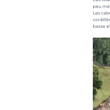
peu mét
Les cab
cordillè
basse al