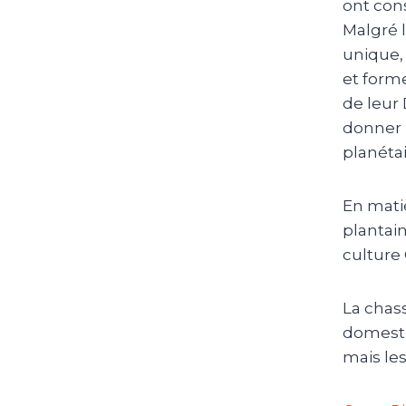
ont cons
Malgré l
unique, 
et forme
de leur 
donner l
planétai
En mati
plantain
culture 
La chass
domesti
mais le