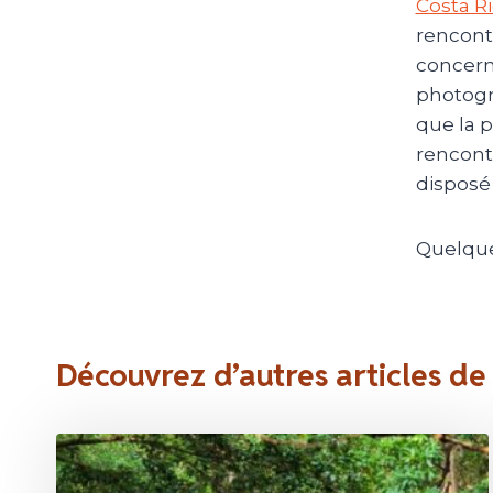
Costa R
rencontr
concern
photogra
que la p
rencontr
disposé
Quelque
Découvrez d’autres articles de