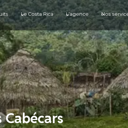
uits
Le Costa Rica
L’agence
Nos servic
s Cabécars