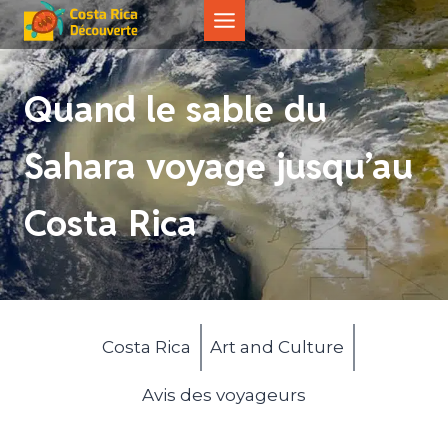
Aller
au
contenu
Quand le sable du
Sahara voyage jusqu’au
Costa Rica
Costa Rica
Art and Culture
Avis des voyageurs