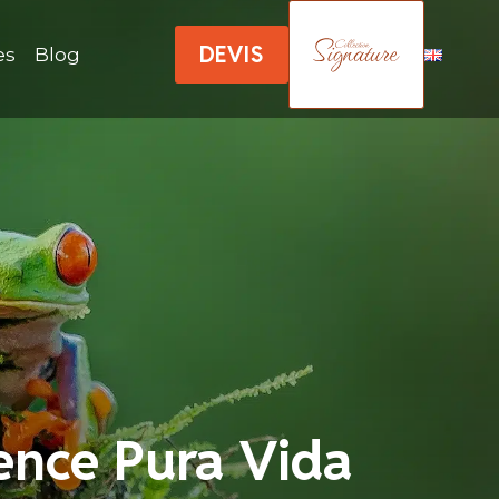
DEVIS
es
Blog
ience Pura Vida