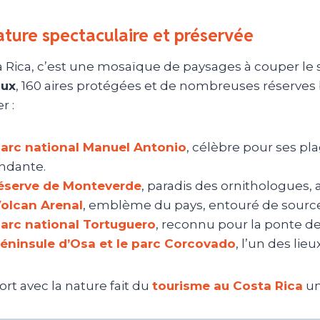
ture spectaculaire et préservée
a Rica, c’est une mosaïque de paysages à couper le 
aux
, 160 aires protégées et de nombreuses réserves 
 :
arc national Manuel Antonio
, célèbre pour ses pl
ndante.
éserve de Monteverde
, paradis des ornithologues, 
olcan Arenal
, emblème du pays, entouré de source
arc national Tortuguero
, reconnu pour la ponte de
éninsule d’Osa et le parc Corcovado
, l’un des lie
fort avec la nature fait du
tourisme au Costa Rica
un