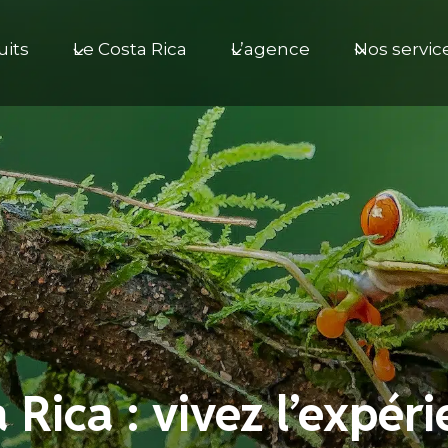
uits
Le Costa Rica
L’agence
Nos servic
Rica : vivez l’expér