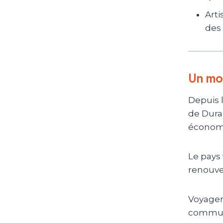
Arti
des 
Un mo
Depuis 
de Durab
économ
Le pays 
renouve
Voyager
communa