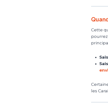
Quand 
Cette qu
pourrez
principa
Sai
Sai
env
Certaine
les Cara