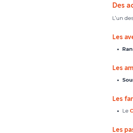
Des ac
L’un des
Les av
Ran
Les am
Sou
Les fam
Le
C
Les pa