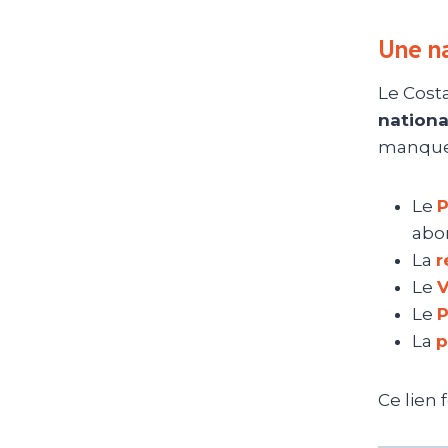
Une na
Le Cost
nation
manquer
Le
P
abo
La
r
Le
V
Le
P
La
p
Ce lien 