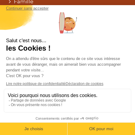
Famille
Rural
Nos conseils
Selon les saisons
Pratique
Faq
L’agence
L’équipe
Témoignages
Mentions légales
Conditions Générales