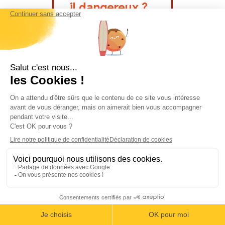
il dangereux ?
Comme toute
activité de pleine
nature, le rafting
comporte une part
de risque.
Toutefois, les
excursions sont
encadrées par des
guides
professionnels
expérimentés et le
matériel de
sécurité est fourni.
Le choix d’une