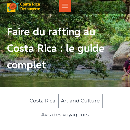
Aller
au
contenu
Faire du rafting au
Costa Rica : le guide
complet
Costa Rica
Art and Culture
Avis des voyageurs