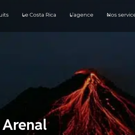
uits
Le Costa Rica
L’agence
Nos servic
 Arenal