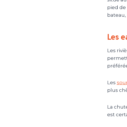
pied de 
bateau,
Les e
Les rivi
permett
préféré
Les
sou
plus chè
La chute
est cer