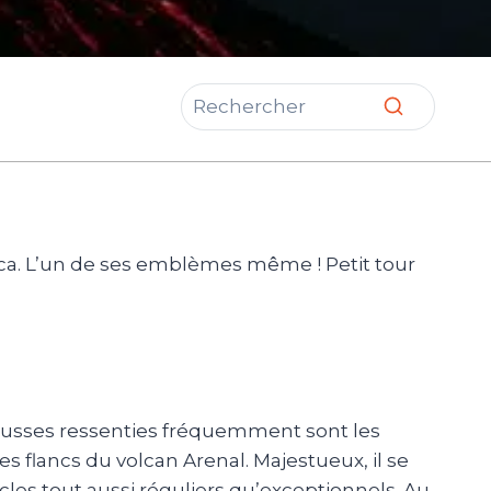
ica. L’un de ses emblèmes même ! Petit tour
cousses ressenties fréquemment sont les
les flancs du volcan Arenal. Majestueux, il se
acles tout aussi réguliers qu’exceptionnels. Au