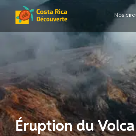
Aller
au
Nos circ
contenu
Éruption du Volca