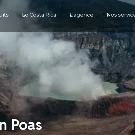
uits
Le Costa Rica
L’agence
Nos servic
n Poas