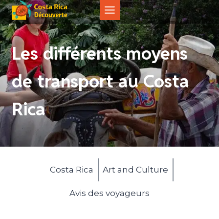
Aller
au
contenu
Les différents moyens
de transport au Costa
Rica
Costa Rica
Art and Culture
Avis des voyageurs