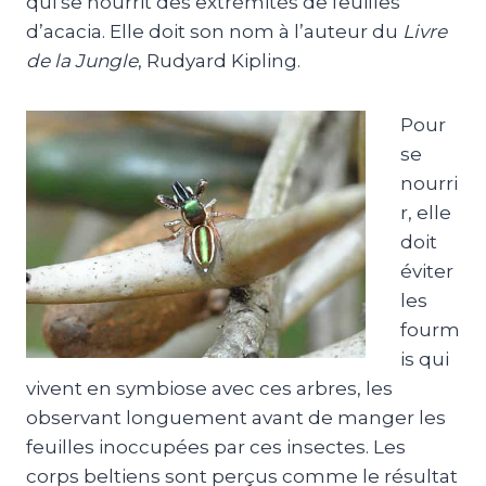
qui se nourrit des extrémités de feuilles
d’acacia. Elle doit son nom à l’auteur du
Livre
de la Jungle
, Rudyard Kipling.
Pour
se
nourri
r, elle
doit
éviter
les
fourm
is qui
vivent en symbiose avec ces arbres, les
observant longuement avant de manger les
feuilles inoccupées par ces insectes. Les
corps beltiens sont perçus comme le résultat