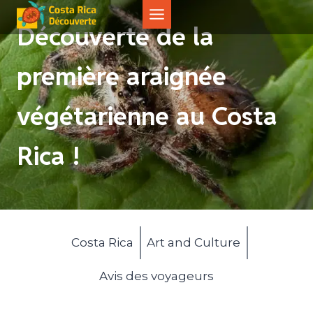
Aller
au
Découverte de la
contenu
première araignée
végétarienne au Costa
Rica !
Costa Rica
Art and Culture
Avis des voyageurs