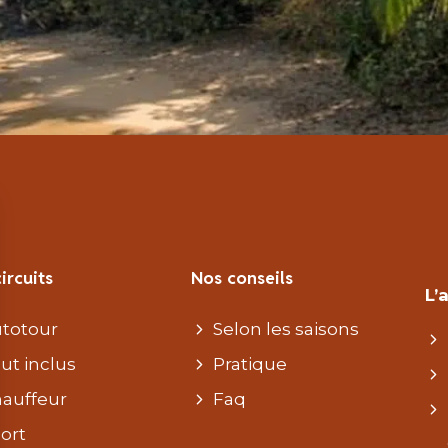
ircuits
Nos conseils
L’
totour
Selon les saisons
ut inclus
Pratique
auffeur
Faq
ort