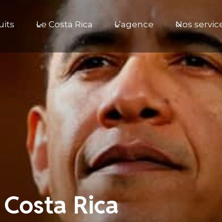
uits
Le Costa Rica
L’agence
Nos servic
Costa Rica