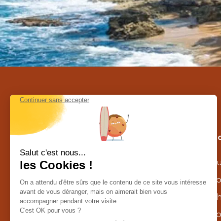
Contactez-nous au Costa Rica
Nos c
Calle la caraña – Piedades de Santa
Au
Ana
agence@costarica-decouverte.com
To
Tél :
+506 8302 1629
Ch
WhatsApp :
+506 8302 1629
Sp