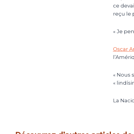
ce devai
reçu le 
« Je pen
Oscar Ar
l’Amériq
« Nous s
« lindísi
La Nacio