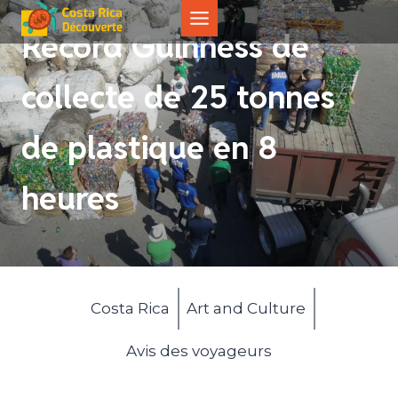
Aller
au
Record Guinness de
contenu
collecte de 25 tonnes
de plastique en 8
heures
Costa Rica
Art and Culture
Avis des voyageurs