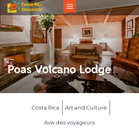
Aller
au
contenu
Poas Volcano Lodge
Costa Rica
Art and Culture
Avis des voyageurs