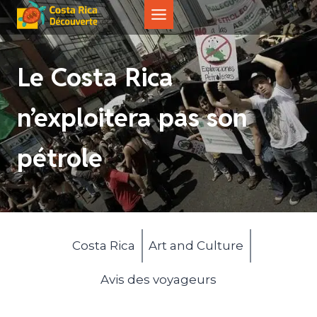
Aller
au
contenu
Le Costa Rica
n’exploitera pas son
pétrole
Costa Rica
Art and Culture
Avis des voyageurs