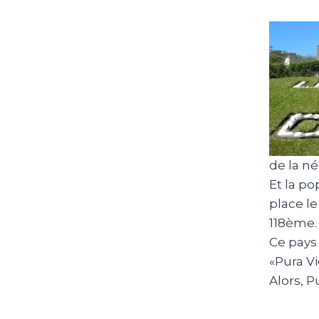
de la né
Et la po
place l
118ème.
Ce pays 
«Pura Vi
Alors, P