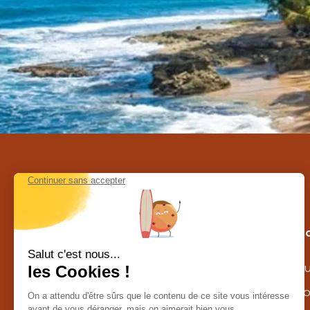
Contactez-nous au Costa Rica
Nos c
Calle la caraña – Piedades de Santa
Au
Ana
agence@costarica-decouverte.com
To
Tél :
+506 8302 1629