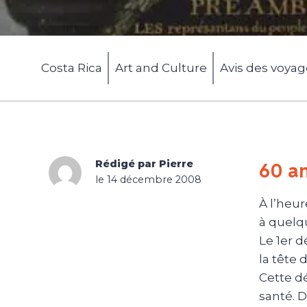
Costa Rica
Art and Culture
Avis des voya
Rédigé par Pierre
60 a
le 14 décembre 2008
À l’heur
à quelqu
Le 1er d
la tête 
Cette dé
santé. D