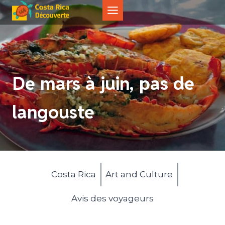
Aller
au
contenu
De mars à juin, pas de
langouste
Costa Rica
Art and Culture
Avis des voyageurs