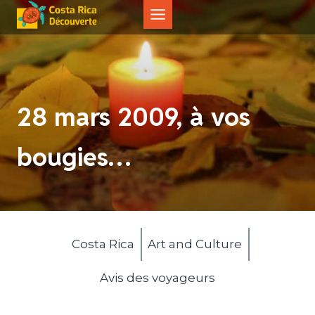
Aller
au
contenu
28 mars 2009, à vos
bougies…
Costa Rica
Art and Culture
Avis des voyageurs