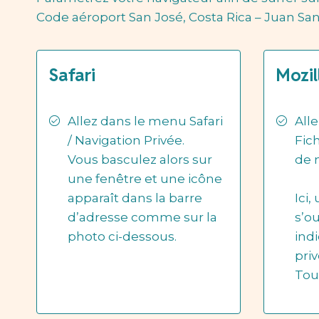
Code aéroport San José, Costa Rica – Juan San
Safari
Mozil
Allez dans le menu Safari
All
/ Navigation Privée.
Fich
Vous basculez alors sur
de 
une fenêtre et une icône
apparaît dans la barre
Ici,
d’adresse comme sur la
s’o
photo ci-dessous.
ind
priv
Tout