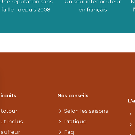
Une réputation sans
Un seul interlocuteur
N
faille depuis 2008
en français
ircuits
Nos conseils
L’
totour
Selon les saisons
ut inclus
Pratique
auffeur
Faq