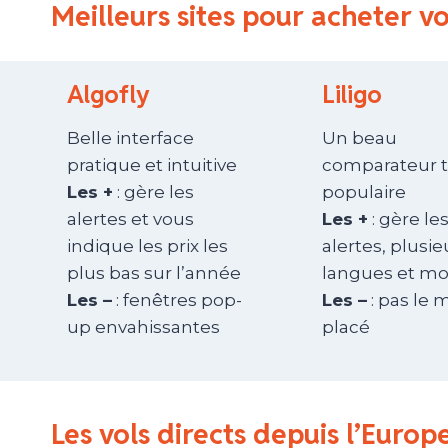
Meilleurs sites pour acheter vo
Algofly
Liligo
Belle interface
Un beau
pratique et intuitive
comparateur t
Les +
: gère les
populaire
alertes et vous
Les +
: gère le
indique les prix les
alertes, plusie
plus bas sur l’année
langues et m
Les –
: fenêtres pop-
Les –
: pas le 
up envahissantes
placé
Les vols directs depuis l’Eur