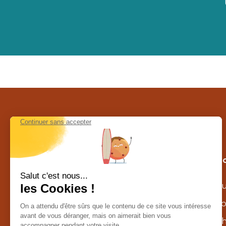
Contactez-nous au Costa Rica
Nos c
Calle la caraña – Piedades de Santa
Au
Ana
agence@costarica-decouverte.com
To
Tél :
+506 8302 1629
Ch