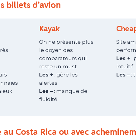
s billets d’avion
Kayak
Cheap
On ne présente plus
Site am
rès
le doyen des
perfor
comparateurs qui
Les +
: 
s
reste un must
intuitif
urs
Les +
: gère les
Les –
: 
onnaies
alertes
mieux
Les –
: manque de
fluidité
ope au Costa Rica ou avec achemine