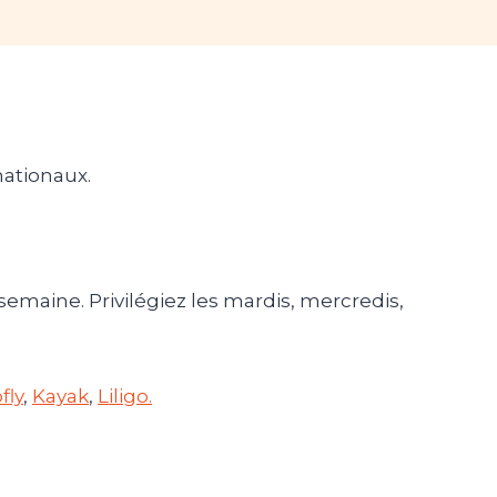
nationaux.
emaine. Privilégiez les mardis, mercredis,
fly
,
Kayak
,
Liligo.