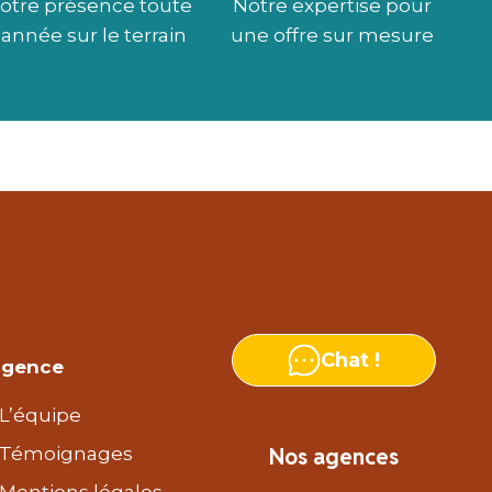
otre présence toute
Notre expertise pour
l’année sur le terrain
une offre sur mesure
Chat !
agence
L’équipe
Témoignages
Nos agences