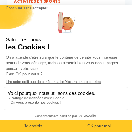
ACTIVITÉS ET SPORTS
Randonnée au Costa Rica :
les meilleurs treks
Par
Arnaud
12 septembre 2024
Le Costa Rica est une destination de
rêve pour les amoureux de la nature et
les passionnés de randonnée. Avec ses
volcans, ses forêts tropicales, ses
montagnes et ses plages, le pays offre
une diversité de paysages uniques. Que
vous soyez un randonneur chevronné à
la recherche de défis ou un débutant
souhaitant découvrir des…
RANDONNÉE
LIRE LA SUITE