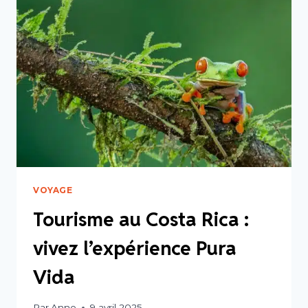
RICA,
UN
PARADIS
À
DÉCOUVRIR
VOYAGE
Tourisme au Costa Rica :
vivez l’expérience Pura
Vida
Par
Anne
9 avril 2025