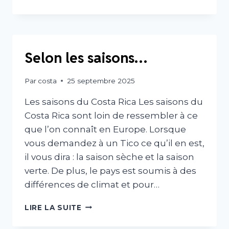
LE
COSTA
RICA
EN
JUILLET
Selon les saisons…
AOÛT
Par
costa
25 septembre 2025
Les saisons du Costa Rica Les saisons du
Costa Rica sont loin de ressembler à ce
que l’on connaît en Europe. Lorsque
vous demandez à un Tico ce qu’il en est,
il vous dira : la saison sèche et la saison
verte. De plus, le pays est soumis à des
différences de climat et pour…
SELON
LIRE LA SUITE
LES
SAISONS…