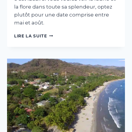
la flore dans toute sa splendeur, optez
plutôt pour une date comprise entre
mai et août.
MEILLEURE
LIRE LA SUITE
SAISON
POUR
VISITER
LE
COSTA
RICA
SELON
VOS
ENVIES