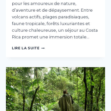
pour les amoureux de nature,
d’aventure et de dépaysement. Entre
volcans actifs, plages paradisiaques,
faune tropicale, forêts luxuriantes et
culture chaleureuse, un séjour au Costa
Rica promet une immersion totale…
VOYAGE
LIRE LA SUITE
AU
COSTA
RICA
:
NATURE,
AVENTURE
ET
CULTURE
POUR
UN
SÉJOUR
INOUBLIABLE