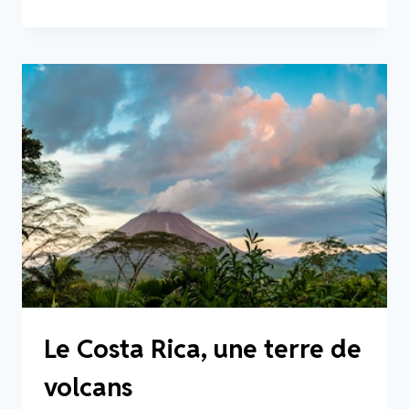
PARCS
ET
RÉSERVES
DU
COSTA
RICA
Le Costa Rica, une terre de
volcans