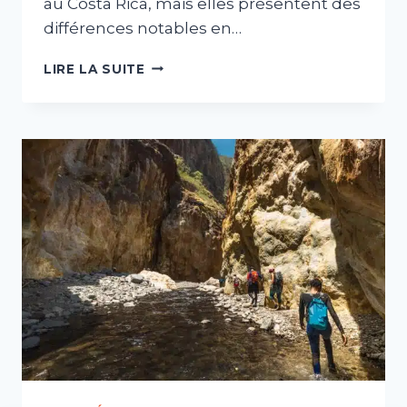
au Costa Rica, mais elles présentent des
différences notables en…
LES
LIRE LA SUITE
PLAGES
DE
NOSARA,
SAMARA,
CARRILLO
:
QUELLES
DIFFÉRENCES
?