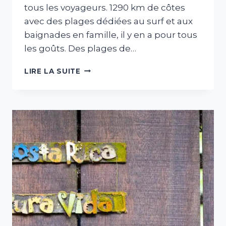
tous les voyageurs. 1290 km de côtes
avec des plages dédiées au surf et aux
baignades en famille, il y en a pour tous
les goûts. Des plages de…
LES
LIRE LA SUITE
PLUS
BELLES
PLAGES
DU
COSTA
RICA,
UN
PARADIS
À
DÉCOUVRIR