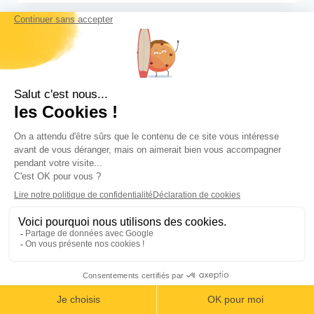
:
LE
VENT
EN
POUPE
ACTIVITÉS ET SPORTS
|
NATURE
Adrénaline rime avec
voyage au Costa Rica