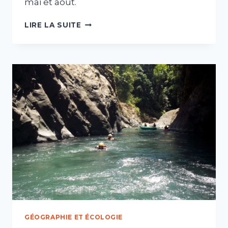
mai et août.
MEILLEURE
LIRE LA SUITE
SAISON
POUR
VISITER
LE
COSTA
RICA
SELON
VOS
ENVIES
GÉOGRAPHIE ET ÉCOLOGIE