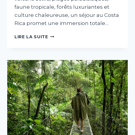
faune tropicale, forêts luxuriantes et
culture chaleureuse, un séjour au Costa
Rica promet une immersion totale…
VOYAGE
LIRE LA SUITE
AU
COSTA
RICA
:
NATURE,
AVENTURE
ET
CULTURE
POUR
UN
SÉJOUR
INOUBLIABLE