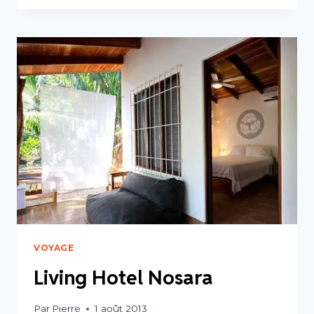
BEAUTÉS
(PARFOIS
CACHÉES)
DE
NOSARA
VOYAGE
Living Hotel Nosara
Par
Pierre
1 août 2013