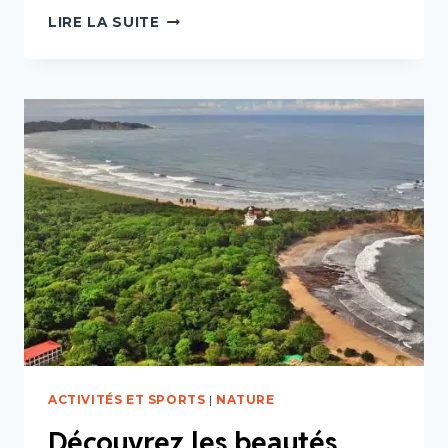
LES
LIRE LA SUITE
PLAGES
DE
NOSARA,
SAMARA,
CARRILLO
:
QUELLES
DIFFÉRENCES
?
ACTIVITÉS ET SPORTS
|
NATURE
Découvrez les beautés