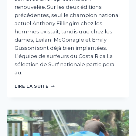
renouvelée. Sur les deux éditions
précédentes, seul le champion national
actuel Anthony Fillingim chez les
hommes existait, tandis que chez les
dames, Leilani McGonagle et Emily
Gussoni sont déjà bien implantées.
L’équipe de surfeurs du Costa Rica La
sélection de Surf nationale participera
au…
L’ÉQUIPE
LIRE LA SUITE
DE
SURF
NATIONALE
POUR
LES
MONDIAUX
EN
FRANCE